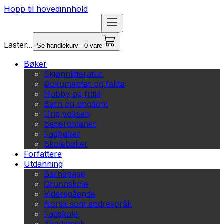
Hopp til hovedinnhold
Laster...
Se handlekurv - 0 vare
Bøker
Skjønnlitteratur
Dokumentar og fakta
Hobby og fritid
Barn og ungdom
Ung voksen
Serieromaner
Fagbøker
Skolebøker
Forfattere
Utdanning
Barnehage
Grunnskole
Videregående
Norsk som andrespråk
Fagskole