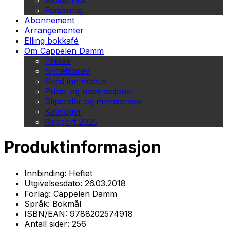
Akademisk
Forskning
Abonnement
Arrangementer
Elling bokkafé
Om Cappelen Damm
Presse
Nyhetsbrev
Send inn manus
Priser og nominasjoner
Stipender og minnepriser
Kataloger
Rapport 2025
Produktinformasjon
Innbinding:
Heftet
Utgivelsesdato:
26.03.2018
Forlag:
Cappelen Damm
Språk:
Bokmål
ISBN/EAN:
9788202574918
Antall sider:
256