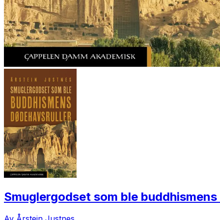
Smuglergodset som ble buddhismens 
Av Årstein Justnes