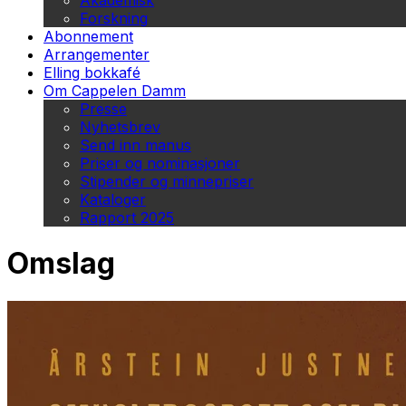
Akademisk
Forskning
Abonnement
Arrangementer
Elling bokkafé
Om Cappelen Damm
Presse
Nyhetsbrev
Send inn manus
Priser og nominasjoner
Stipender og minnepriser
Kataloger
Rapport 2025
Omslag