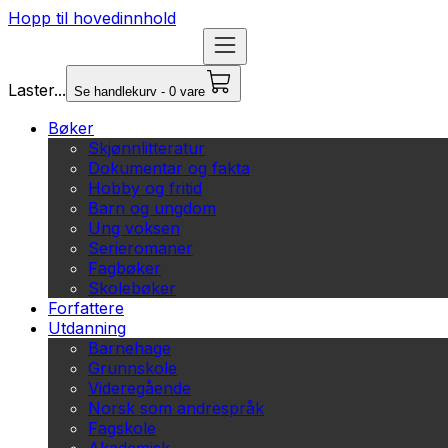
Hopp til hovedinnhold
Laster...
Se handlekurv - 0 vare
Bøker
Skjønnlitteratur
Dokumentar og fakta
Hobby og fritid
Barn og ungdom
Ung voksen
Serieromaner
Fagbøker
Skolebøker
Forfattere
Utdanning
Barnehage
Grunnskole
Videregående
Norsk som andrespråk
Fagskole