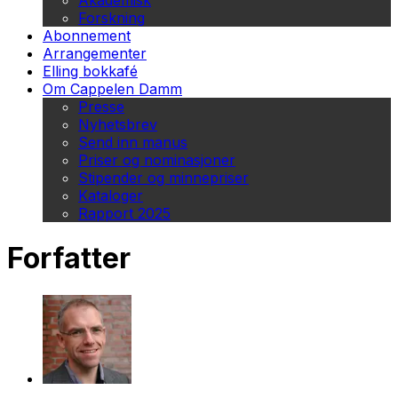
Akademisk
Forskning
Abonnement
Arrangementer
Elling bokkafé
Om Cappelen Damm
Presse
Nyhetsbrev
Send inn manus
Priser og nominasjoner
Stipender og minnepriser
Kataloger
Rapport 2025
Forfatter