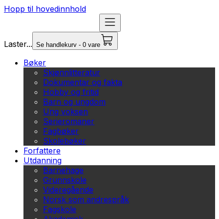
Hopp til hovedinnhold
Laster...
Se handlekurv - 0 vare
Bøker
Skjønnlitteratur
Dokumentar og fakta
Hobby og fritid
Barn og ungdom
Ung voksen
Serieromaner
Fagbøker
Skolebøker
Forfattere
Utdanning
Barnehage
Grunnskole
Videregående
Norsk som andrespråk
Fagskole