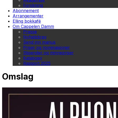
Akademisk
Forskning
Abonnement
Arrangementer
Elling bokkafé
Om Cappelen Damm
Presse
Nyhetsbrev
Send inn manus
Priser og nominasjoner
Stipender og minnepriser
Kataloger
Rapport 2025
Omslag