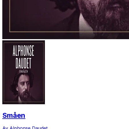
Småen
Av Alphonse Daudet