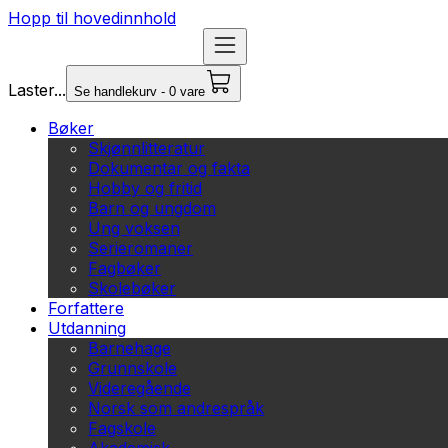
Hopp til hovedinnhold
Laster...
Se handlekurv - 0 vare
Bøker
Skjønnlitteratur
Dokumentar og fakta
Hobby og fritid
Barn og ungdom
Ung voksen
Serieromaner
Fagbøker
Skolebøker
Forfattere
Utdanning
Barnehage
Grunnskole
Videregående
Norsk som andrespråk
Fagskole