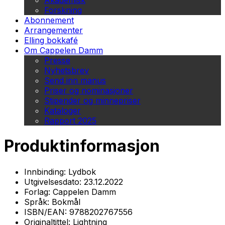
Akademisk
Forskning
Abonnement
Arrangementer
Elling bokkafé
Om Cappelen Damm
Presse
Nyhetsbrev
Send inn manus
Priser og nominasjoner
Stipender og minnepriser
Kataloger
Rapport 2025
Produktinformasjon
Innbinding:
Lydbok
Utgivelsesdato:
23.12.2022
Forlag:
Cappelen Damm
Språk:
Bokmål
ISBN/EAN:
9788202767556
Originaltittel:
Lightning