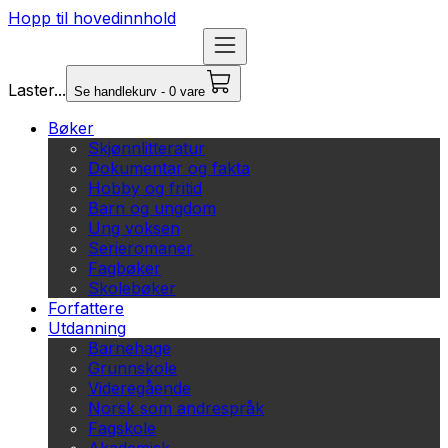
Hopp til hovedinnhold
Laster...
Se handlekurv - 0 vare
Bøker
Skjønnlitteratur
Dokumentar og fakta
Hobby og fritid
Barn og ungdom
Ung voksen
Serieromaner
Fagbøker
Skolebøker
Forfattere
Utdanning
Barnehage
Grunnskole
Videregående
Norsk som andrespråk
Fagskole