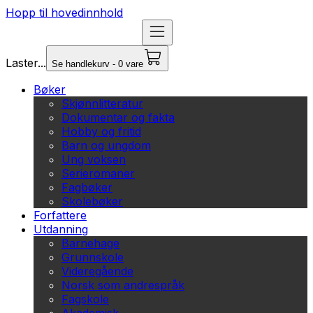
Hopp til hovedinnhold
Laster...
Se handlekurv - 0 vare
Bøker
Skjønnlitteratur
Dokumentar og fakta
Hobby og fritid
Barn og ungdom
Ung voksen
Serieromaner
Fagbøker
Skolebøker
Forfattere
Utdanning
Barnehage
Grunnskole
Videregående
Norsk som andrespråk
Fagskole