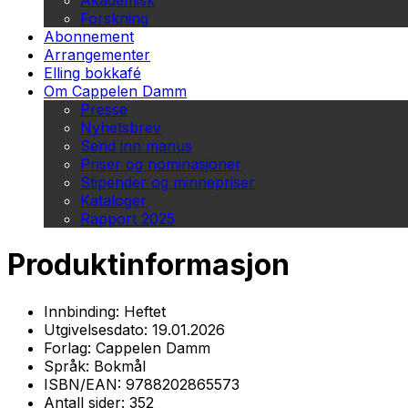
Akademisk
Forskning
Abonnement
Arrangementer
Elling bokkafé
Om Cappelen Damm
Presse
Nyhetsbrev
Send inn manus
Priser og nominasjoner
Stipender og minnepriser
Kataloger
Rapport 2025
Produktinformasjon
Innbinding:
Heftet
Utgivelsesdato:
19.01.2026
Forlag:
Cappelen Damm
Språk:
Bokmål
ISBN/EAN:
9788202865573
Antall sider:
352