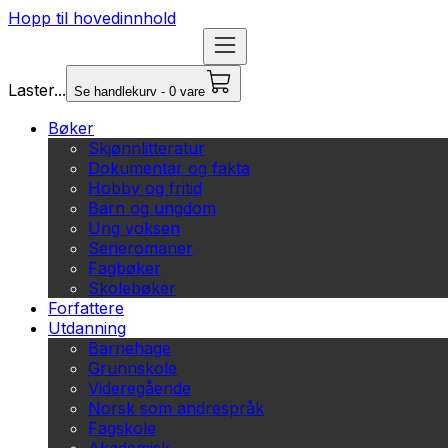
Hopp til hovedinnhold
Laster...
Se handlekurv - 0 vare
Bøker
Skjønnlitteratur
Dokumentar og fakta
Hobby og fritid
Barn og ungdom
Ung voksen
Serieromaner
Fagbøker
Skolebøker
Forfattere
Utdanning
Barnehage
Grunnskole
Videregående
Norsk som andrespråk
Fagskole