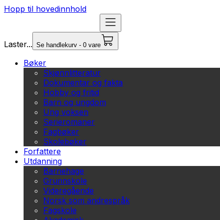
Hopp til hovedinnhold
Laster...
Se handlekurv - 0 vare
Bøker
Skjønnlitteratur
Dokumentar og fakta
Hobby og fritid
Barn og ungdom
Ung voksen
Serieromaner
Fagbøker
Skolebøker
Forfattere
Utdanning
Barnehage
Grunnskole
Videregående
Norsk som andrespråk
Fagskole