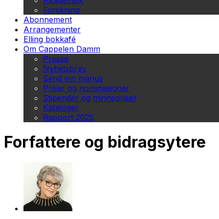
Akademisk
Forskning
Abonnement
Arrangementer
Elling bokkafé
Om Cappelen Damm
Presse
Nyhetsbrev
Send inn manus
Priser og nominasjoner
Stipender og minnepriser
Kataloger
Rapport 2025
Forfattere og bidragsytere