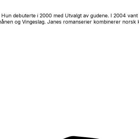
d. Hun debuterte i 2000 med
Utvalgt av gudene
. I 2004 va
månen
og
Vingeslag
. Janes romanserier kombinerer norsk 