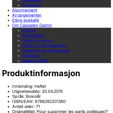
Akademisk
Forskning
Abonnement
Arrangementer
Elling bokkafé
Om Cappelen Damm
Presse
Nyhetsbrev
Send inn manus
Priser og nominasjoner
Stipender og minnepriser
Kataloger
Rapport 2025
Produktinformasjon
Innbinding:
Heftet
Utgivelsesdato:
20.04.2015
Språk:
Bokmål
ISBN/EAN:
9788282201360
Antall sider:
71
Originaltittel:
Pour supprimer les partis politiques!?