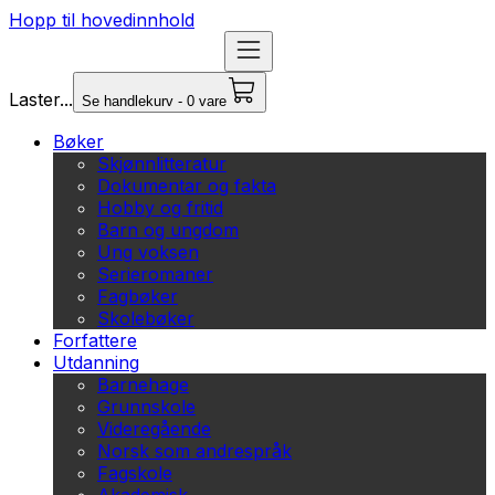
Hopp til hovedinnhold
Laster...
Se handlekurv - 0 vare
Bøker
Skjønnlitteratur
Dokumentar og fakta
Hobby og fritid
Barn og ungdom
Ung voksen
Serieromaner
Fagbøker
Skolebøker
Forfattere
Utdanning
Barnehage
Grunnskole
Videregående
Norsk som andrespråk
Fagskole