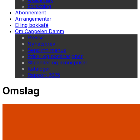
Akademisk
Forskning
Abonnement
Arrangementer
Elling bokkafé
Om Cappelen Damm
Presse
Nyhetsbrev
Send inn manus
Priser og nominasjoner
Stipender og minnepriser
Kataloger
Rapport 2025
Omslag