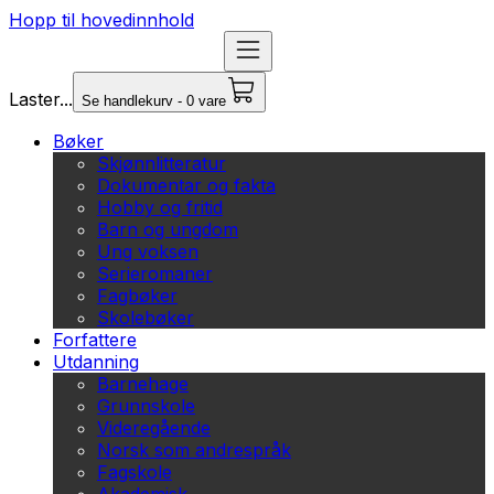
Hopp til hovedinnhold
Laster...
Se handlekurv - 0 vare
Bøker
Skjønnlitteratur
Dokumentar og fakta
Hobby og fritid
Barn og ungdom
Ung voksen
Serieromaner
Fagbøker
Skolebøker
Forfattere
Utdanning
Barnehage
Grunnskole
Videregående
Norsk som andrespråk
Fagskole