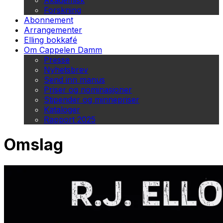
Akademisk
Forskning
Abonnement
Arrangementer
Elling bokkafé
Om Cappelen Damm
Presse
Nyhetsbrev
Send inn manus
Priser og nominasjoner
Stipender og minnepriser
Kataloger
Rapport 2025
Omslag