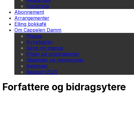
Akademisk
Forskning
Abonnement
Arrangementer
Elling bokkafé
Om Cappelen Damm
Presse
Nyhetsbrev
Send inn manus
Priser og nominasjoner
Stipender og minnepriser
Kataloger
Rapport 2025
Forfattere og bidragsytere