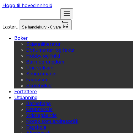
Hopp til hovedinnhold
Laster...
Se handlekurv - 0 vare
Bøker
Skjønnlitteratur
Dokumentar og fakta
Hobby og fritid
Barn og ungdom
Ung voksen
Serieromaner
Fagbøker
Skolebøker
Forfattere
Utdanning
Barnehage
Grunnskole
Videregående
Norsk som andrespråk
Fagskole