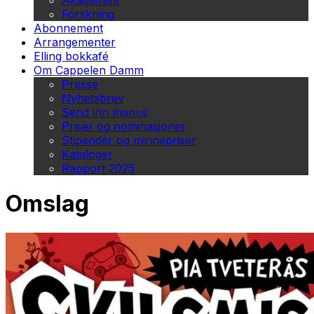
Akademisk
Forskning
Abonnement
Arrangementer
Elling bokkafé
Om Cappelen Damm
Presse
Nyhetsbrev
Send inn manus
Priser og nominasjoner
Stipender og minnepriser
Kataloger
Rapport 2025
Omslag