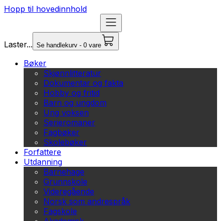
Hopp til hovedinnhold
Laster...
Se handlekurv - 0 vare
Bøker
Skjønnlitteratur
Dokumentar og fakta
Hobby og fritid
Barn og ungdom
Ung voksen
Serieromaner
Fagbøker
Skolebøker
Forfattere
Utdanning
Barnehage
Grunnskole
Videregående
Norsk som andrespråk
Fagskole