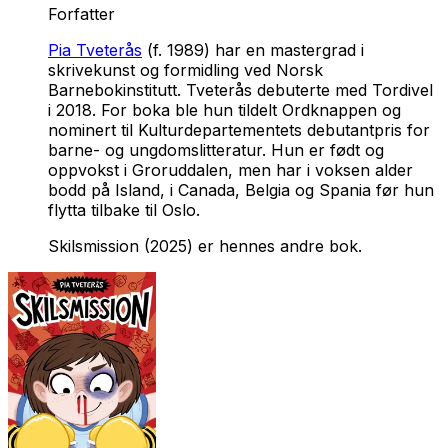
Forfatter
Pia Tveterås
(f. 1989) har en mastergrad i
skrivekunst og formidling ved Norsk
Barnebokinstitutt. Tveterås debuterte med
Tordivel
i 2018. For boka ble hun tildelt Ordknappen og
nominert til Kulturdepartementets debutantpris for
barne- og ungdomslitteratur. Hun er født og
oppvokst i Groruddalen, men har i voksen alder
bodd på Island, i Canada, Belgia og Spania før hun
flytta tilbake til Oslo.
Skilsmission
(2025) er hennes andre bok.