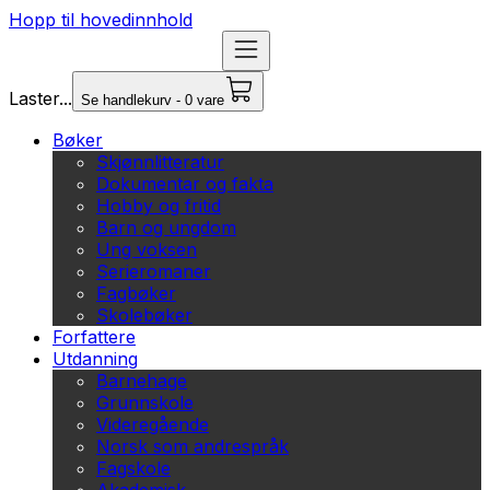
Hopp til hovedinnhold
Laster...
Se handlekurv - 0 vare
Bøker
Skjønnlitteratur
Dokumentar og fakta
Hobby og fritid
Barn og ungdom
Ung voksen
Serieromaner
Fagbøker
Skolebøker
Forfattere
Utdanning
Barnehage
Grunnskole
Videregående
Norsk som andrespråk
Fagskole