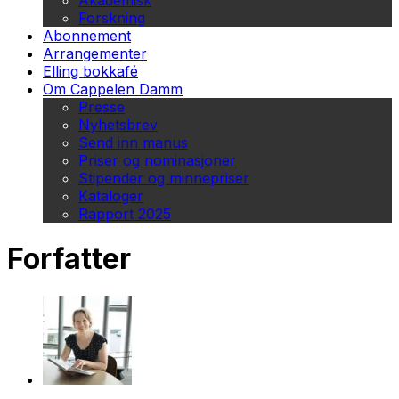
Akademisk
Forskning
Abonnement
Arrangementer
Elling bokkafé
Om Cappelen Damm
Presse
Nyhetsbrev
Send inn manus
Priser og nominasjoner
Stipender og minnepriser
Kataloger
Rapport 2025
Forfatter