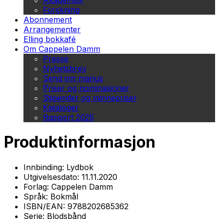
Akademisk
Forskning
Abonnement
Arrangementer
Elling bokkafé
Om Cappelen Damm
Presse
Nyhetsbrev
Send inn manus
Priser og nominasjoner
Stipender og minnepriser
Kataloger
Rapport 2025
Produktinformasjon
Innbinding:
Lydbok
Utgivelsesdato:
11.11.2020
Forlag:
Cappelen Damm
Språk:
Bokmål
ISBN/EAN:
9788202685362
Serie:
Blodsbånd