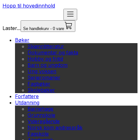
Hopp til hovedinnhold
Laster...
Se handlekurv - 0 vare
Bøker
Skjønnlitteratur
Dokumentar og fakta
Hobby og fritid
Barn og ungdom
Ung voksen
Serieromaner
Fagbøker
Skolebøker
Forfattere
Utdanning
Barnehage
Grunnskole
Videregående
Norsk som andrespråk
Fagskole