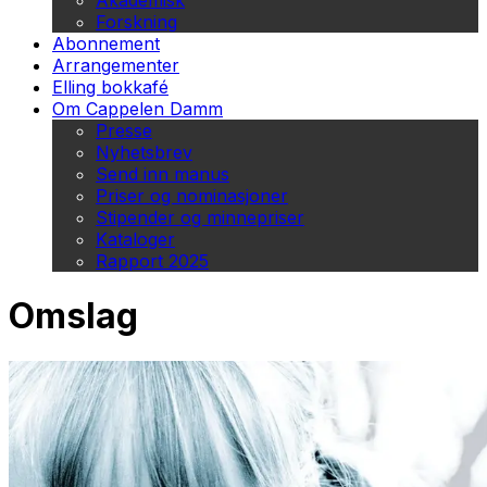
Akademisk
Forskning
Abonnement
Arrangementer
Elling bokkafé
Om Cappelen Damm
Presse
Nyhetsbrev
Send inn manus
Priser og nominasjoner
Stipender og minnepriser
Kataloger
Rapport 2025
Omslag