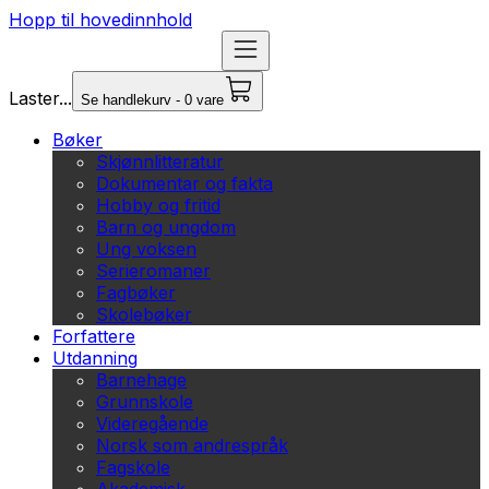
Hopp til hovedinnhold
Laster...
Se handlekurv - 0 vare
Bøker
Skjønnlitteratur
Dokumentar og fakta
Hobby og fritid
Barn og ungdom
Ung voksen
Serieromaner
Fagbøker
Skolebøker
Forfattere
Utdanning
Barnehage
Grunnskole
Videregående
Norsk som andrespråk
Fagskole