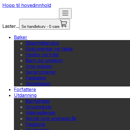
Hopp til hovedinnhold
Laster...
Se handlekurv - 0 vare
Bøker
Skjønnlitteratur
Dokumentar og fakta
Hobby og fritid
Barn og ungdom
Ung voksen
Serieromaner
Fagbøker
Skolebøker
Forfattere
Utdanning
Barnehage
Grunnskole
Videregående
Norsk som andrespråk
Fagskole