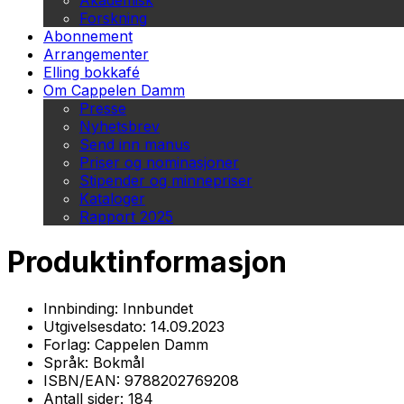
Akademisk
Forskning
Abonnement
Arrangementer
Elling bokkafé
Om Cappelen Damm
Presse
Nyhetsbrev
Send inn manus
Priser og nominasjoner
Stipender og minnepriser
Kataloger
Rapport 2025
Produktinformasjon
Innbinding:
Innbundet
Utgivelsesdato:
14.09.2023
Forlag:
Cappelen Damm
Språk:
Bokmål
ISBN/EAN:
9788202769208
Antall sider:
184