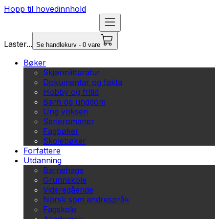
Hopp til hovedinnhold
Laster...
Se handlekurv - 0 vare
Bøker
Skjønnlitteratur
Dokumentar og fakta
Hobby og fritid
Barn og ungdom
Ung voksen
Serieromaner
Fagbøker
Skolebøker
Forfattere
Utdanning
Barnehage
Grunnskole
Videregående
Norsk som andrespråk
Fagskole