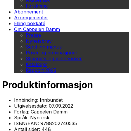
Akademisk
Forskning
Abonnement
Arrangementer
Elling bokkafé
Om Cappelen Damm
Presse
Nyhetsbrev
Send inn manus
Priser og nominasjoner
Stipender og minnepriser
Kataloger
Rapport 2025
Produktinformasjon
Innbinding:
Innbundet
Utgivelsesdato:
07.09.2022
Forlag:
Cappelen Damm
Språk:
Nynorsk
ISBN/EAN:
9788202740535
Antall sider:
448