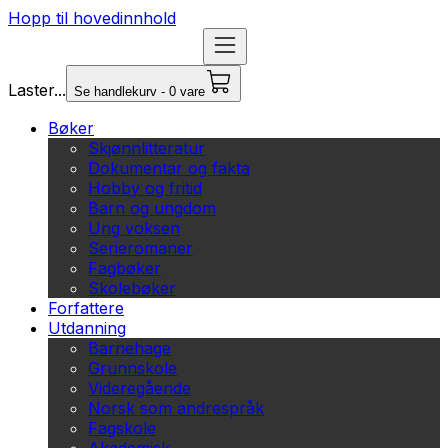
Hopp til hovedinnhold
Laster...
Se handlekurv - 0 vare
Bøker
Skjønnlitteratur
Dokumentar og fakta
Hobby og fritid
Barn og ungdom
Ung voksen
Serieromaner
Fagbøker
Skolebøker
Forfattere
Utdanning
Barnehage
Grunnskole
Videregående
Norsk som andrespråk
Fagskole