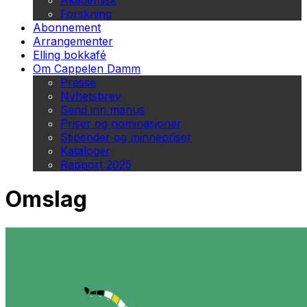
Akademisk
Forskning
Abonnement
Arrangementer
Elling bokkafé
Om Cappelen Damm
Presse
Nyhetsbrev
Send inn manus
Priser og nominasjoner
Stipender og minnepriser
Kataloger
Rapport 2025
Omslag