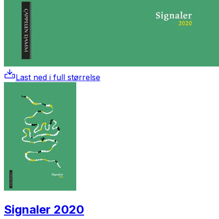
Last ned i full størrelse
Signaler 2020