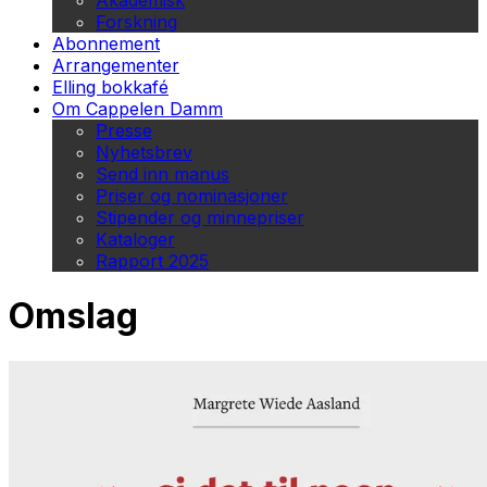
Akademisk
Forskning
Abonnement
Arrangementer
Elling bokkafé
Om Cappelen Damm
Presse
Nyhetsbrev
Send inn manus
Priser og nominasjoner
Stipender og minnepriser
Kataloger
Rapport 2025
Omslag