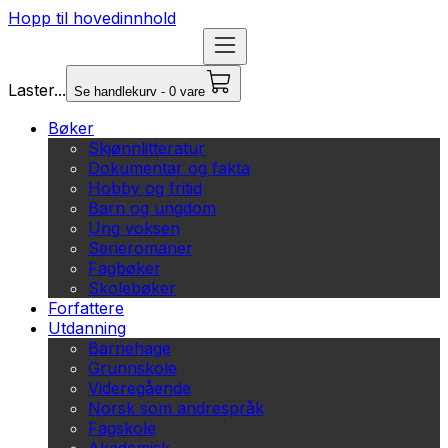
Hopp til hovedinnhold
Laster...
Se handlekurv - 0 vare
Bøker
Skjønnlitteratur
Dokumentar og fakta
Hobby og fritid
Barn og ungdom
Ung voksen
Serieromaner
Fagbøker
Skolebøker
Forfattere
Utdanning
Barnehage
Grunnskole
Videregående
Norsk som andrespråk
Fagskole