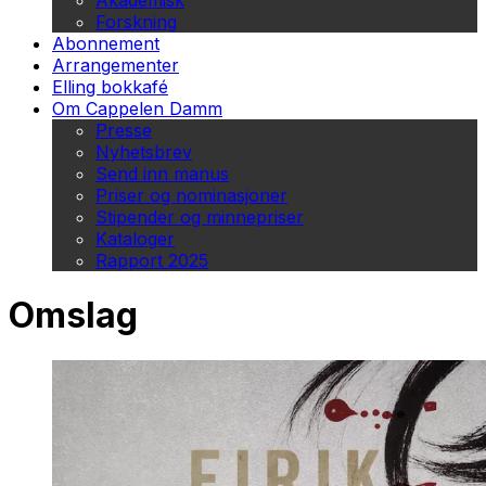
Akademisk
Forskning
Abonnement
Arrangementer
Elling bokkafé
Om Cappelen Damm
Presse
Nyhetsbrev
Send inn manus
Priser og nominasjoner
Stipender og minnepriser
Kataloger
Rapport 2025
Omslag