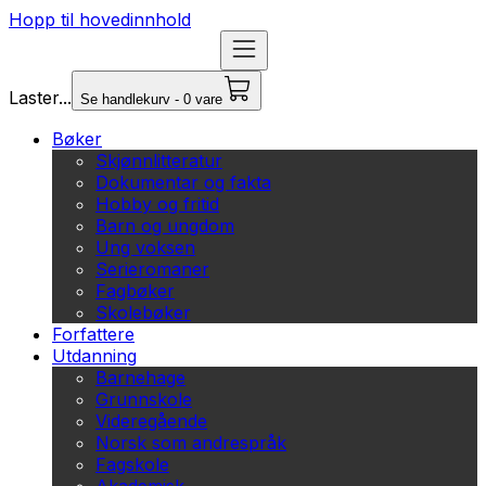
Hopp til hovedinnhold
Laster...
Se handlekurv - 0 vare
Bøker
Skjønnlitteratur
Dokumentar og fakta
Hobby og fritid
Barn og ungdom
Ung voksen
Serieromaner
Fagbøker
Skolebøker
Forfattere
Utdanning
Barnehage
Grunnskole
Videregående
Norsk som andrespråk
Fagskole