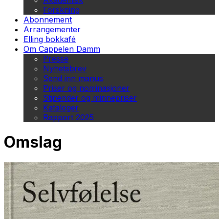
Akademisk
Forskning
Abonnement
Arrangementer
Elling bokkafé
Om Cappelen Damm
Presse
Nyhetsbrev
Send inn manus
Priser og nominasjoner
Stipender og minnepriser
Kataloger
Rapport 2025
Omslag