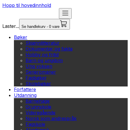
Hopp til hovedinnhold
Laster...
Se handlekurv - 0 vare
Bøker
Skjønnlitteratur
Dokumentar og fakta
Hobby og fritid
Barn og ungdom
Ung voksen
Serieromaner
Fagbøker
Skolebøker
Forfattere
Utdanning
Barnehage
Grunnskole
Videregående
Norsk som andrespråk
Fagskole