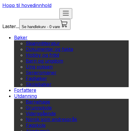
Hopp til hovedinnhold
Laster...
Se handlekurv - 0 vare
Bøker
Skjønnlitteratur
Dokumentar og fakta
Hobby og fritid
Barn og ungdom
Ung voksen
Serieromaner
Fagbøker
Skolebøker
Forfattere
Utdanning
Barnehage
Grunnskole
Videregående
Norsk som andrespråk
Fagskole