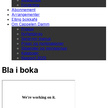
Akademisk
Forskning
Abonnement
Arrangementer
Elling bokkafé
Om Cappelen Damm
Presse
Nyhetsbrev
Send inn manus
Priser og nominasjoner
Stipender og minnepriser
Kataloger
Rapport 2025
Bla i boka