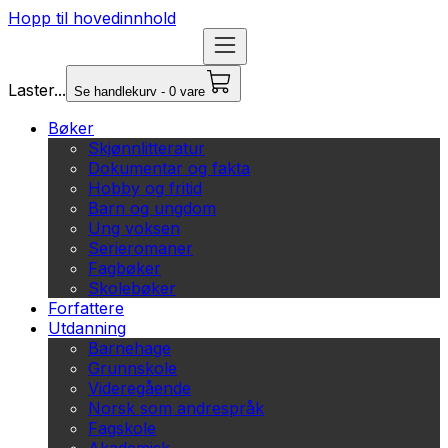
Hopp til hovedinnhold
Laster...
Se handlekurv - 0 vare
Bøker
Skjønnlitteratur
Dokumentar og fakta
Hobby og fritid
Barn og ungdom
Ung voksen
Serieromaner
Fagbøker
Skolebøker
Forfattere
Utdanning
Barnehage
Grunnskole
Videregående
Norsk som andrespråk
Fagskole