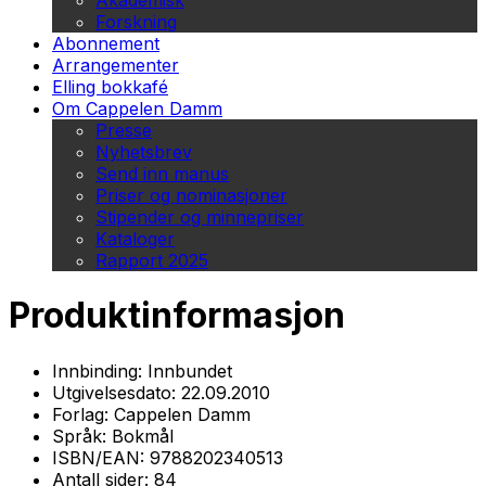
Akademisk
Forskning
Abonnement
Arrangementer
Elling bokkafé
Om Cappelen Damm
Presse
Nyhetsbrev
Send inn manus
Priser og nominasjoner
Stipender og minnepriser
Kataloger
Rapport 2025
Produktinformasjon
Innbinding:
Innbundet
Utgivelsesdato:
22.09.2010
Forlag:
Cappelen Damm
Språk:
Bokmål
ISBN/EAN:
9788202340513
Antall sider:
84