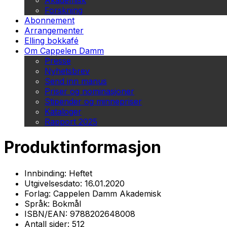
Akademisk
Forskning
Abonnement
Arrangementer
Elling bokkafé
Om Cappelen Damm
Presse
Nyhetsbrev
Send inn manus
Priser og nominasjoner
Stipender og minnepriser
Kataloger
Rapport 2025
Produktinformasjon
Innbinding:
Heftet
Utgivelsesdato:
16.01.2020
Forlag:
Cappelen Damm Akademisk
Språk:
Bokmål
ISBN/EAN:
9788202648008
Antall sider:
512