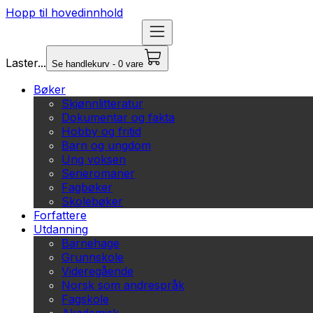
Hopp til hovedinnhold
Laster...
Se handlekurv - 0 vare
Bøker
Skjønnlitteratur
Dokumentar og fakta
Hobby og fritid
Barn og ungdom
Ung voksen
Serieromaner
Fagbøker
Skolebøker
Forfattere
Utdanning
Barnehage
Grunnskole
Videregående
Norsk som andrespråk
Fagskole