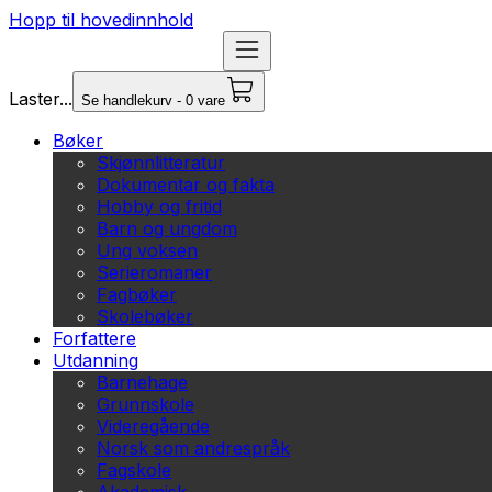
Hopp til hovedinnhold
Laster...
Se handlekurv - 0 vare
Bøker
Skjønnlitteratur
Dokumentar og fakta
Hobby og fritid
Barn og ungdom
Ung voksen
Serieromaner
Fagbøker
Skolebøker
Forfattere
Utdanning
Barnehage
Grunnskole
Videregående
Norsk som andrespråk
Fagskole