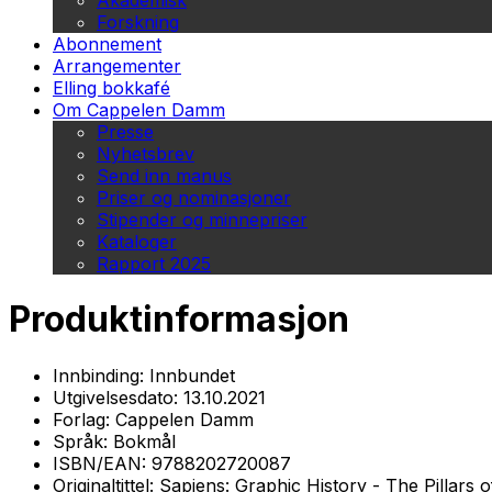
Akademisk
Forskning
Abonnement
Arrangementer
Elling bokkafé
Om Cappelen Damm
Presse
Nyhetsbrev
Send inn manus
Priser og nominasjoner
Stipender og minnepriser
Kataloger
Rapport 2025
Produktinformasjon
Innbinding:
Innbundet
Utgivelsesdato:
13.10.2021
Forlag:
Cappelen Damm
Språk:
Bokmål
ISBN/EAN:
9788202720087
Originaltittel:
Sapiens: Graphic History - The Pillars of