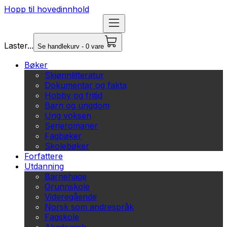
Hopp til hovedinnhold
Laster...
Se handlekurv - 0 vare
Bøker
Skjønnlitteratur
Dokumentar og fakta
Hobby og fritid
Barn og ungdom
Ung voksen
Serieromaner
Fagbøker
Skolebøker
Forfattere
Utdanning
Barnehage
Grunnskole
Videregående
Norsk som andrespråk
Fagskole