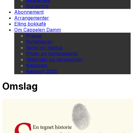
Akademisk
Forskning
Abonnement
Arrangementer
Elling bokkafé
Om Cappelen Damm
Presse
Nyhetsbrev
Send inn manus
Priser og nominasjoner
Stipender og minnepriser
Kataloger
Rapport 2025
Omslag