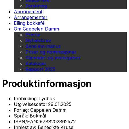
Akademisk
Forskning
Abonnement
Arrangementer
Elling bokkafé
Om Cappelen Damm
Presse
Nyhetsbrev
Send inn manus
Priser og nominasjoner
Stipender og minnepriser
Kataloger
Rapport 2025
Produktinformasjon
Innbinding:
Lydbok
Utgivelsesdato:
29.01.2025
Forlag:
Cappelen Damm
Språk:
Bokmål
ISBN/EAN:
9788202862572
Innlest av:
Benedikte Kruse