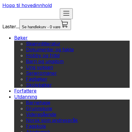
Hopp til hovedinnhold
Laster...
Se handlekurv - 0 vare
Bøker
Skjønnlitteratur
Dokumentar og fakta
Hobby og fritid
Barn og ungdom
Ung voksen
Serieromaner
Fagbøker
Skolebøker
Forfattere
Utdanning
Barnehage
Grunnskole
Videregående
Norsk som andrespråk
Fagskole