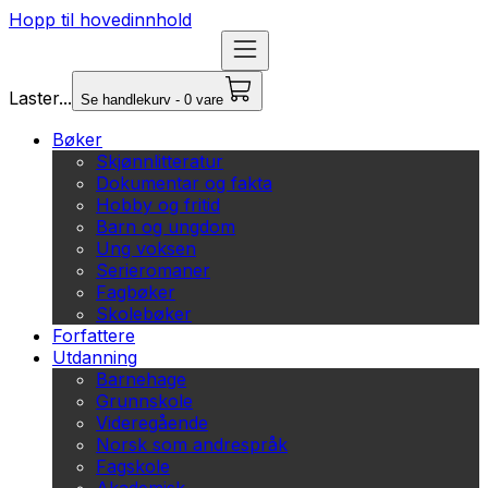
Hopp til hovedinnhold
Laster...
Se handlekurv - 0 vare
Bøker
Skjønnlitteratur
Dokumentar og fakta
Hobby og fritid
Barn og ungdom
Ung voksen
Serieromaner
Fagbøker
Skolebøker
Forfattere
Utdanning
Barnehage
Grunnskole
Videregående
Norsk som andrespråk
Fagskole