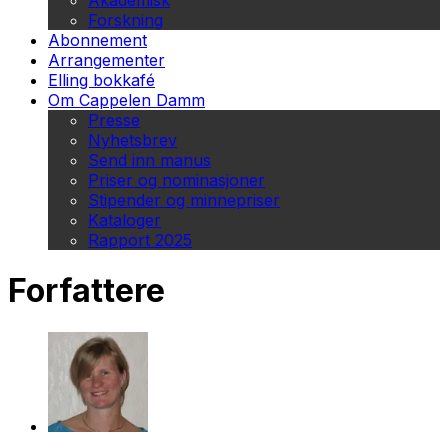
Akademisk
Forskning
Abonnement
Arrangementer
Elling bokkafé
Om Cappelen Damm
Presse
Nyhetsbrev
Send inn manus
Priser og nominasjoner
Stipender og minnepriser
Kataloger
Rapport 2025
Forfattere