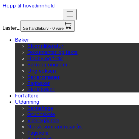
Hopp til hovedinnhold
Laster...
Se handlekurv - 0 vare
Bøker
Skjønnlitteratur
Dokumentar og fakta
Hobby og fritid
Barn og ungdom
Ung voksen
Serieromaner
Fagbøker
Skolebøker
Forfattere
Utdanning
Barnehage
Grunnskole
Videregående
Norsk som andrespråk
Fagskole