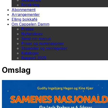
Akademisk
Forskning
Abonnement
Arrangementer
Elling bokkafé
Om Cappelen Damm
Presse
Nyhetsbrev
Send inn manus
Priser og nominasjoner
Stipender og minnepriser
Kataloger
Rapport 2025
Omslag