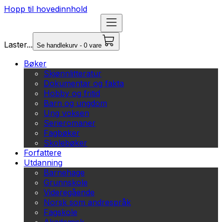
Hopp til hovedinnhold
Laster...
Se handlekurv - 0 vare
Bøker
Skjønnlitteratur
Dokumentar og fakta
Hobby og fritid
Barn og ungdom
Ung voksen
Serieromaner
Fagbøker
Skolebøker
Forfattere
Utdanning
Barnehage
Grunnskole
Videregående
Norsk som andrespråk
Fagskole