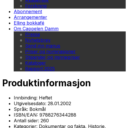
Akademisk
Forskning
Abonnement
Arrangementer
Elling bokkafé
Om Cappelen Damm
Presse
Nyhetsbrev
Send inn manus
Priser og nominasjoner
Stipender og minnepriser
Kataloger
Rapport 2025
Produktinformasjon
Innbinding:
Heftet
Utgivelsesdato:
28.01.2002
Språk:
Bokmål
ISBN/EAN:
9788276344288
Antall sider:
260
Kategorier:
Dokumentar og fakta, Historie,