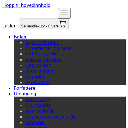
Hopp til hovedinnhold
Laster...
Se handlekurv - 0 vare
Bøker
Skjønnlitteratur
Dokumentar og fakta
Hobby og fritid
Barn og ungdom
Ung voksen
Serieromaner
Fagbøker
Skolebøker
Forfattere
Utdanning
Barnehage
Grunnskole
Videregående
Norsk som andrespråk
Fagskole