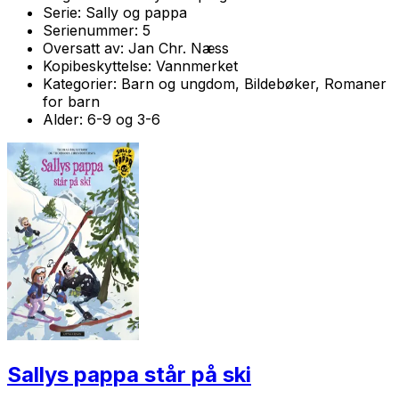
Serie:
Sally og pappa
Serienummer:
5
Oversatt av:
Jan Chr. Næss
Kopibeskyttelse:
Vannmerket
Kategorier:
Barn og ungdom, Bildebøker, Romaner
for barn
Alder:
6-9 og 3-6
Sallys pappa står på ski