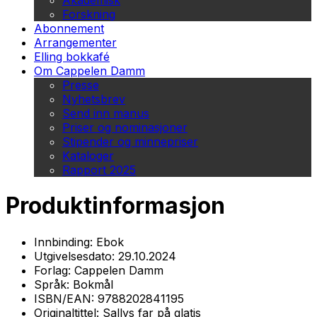
Akademisk
Forskning
Abonnement
Arrangementer
Elling bokkafé
Om Cappelen Damm
Presse
Nyhetsbrev
Send inn manus
Priser og nominasjoner
Stipender og minnepriser
Kataloger
Rapport 2025
Produktinformasjon
Innbinding:
Ebok
Utgivelsesdato:
29.10.2024
Forlag:
Cappelen Damm
Språk:
Bokmål
ISBN/EAN:
9788202841195
Originaltittel:
Sallys far på glatis