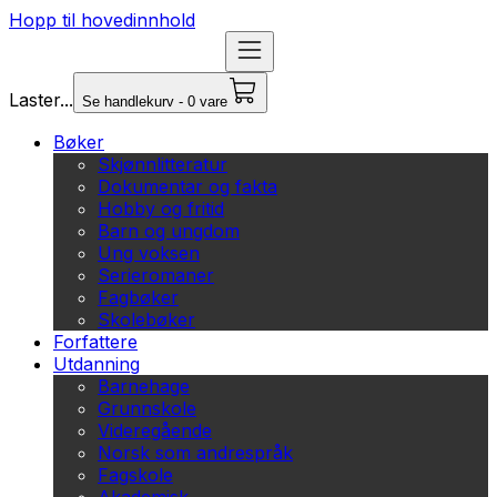
Hopp til hovedinnhold
Laster...
Se handlekurv - 0 vare
Bøker
Skjønnlitteratur
Dokumentar og fakta
Hobby og fritid
Barn og ungdom
Ung voksen
Serieromaner
Fagbøker
Skolebøker
Forfattere
Utdanning
Barnehage
Grunnskole
Videregående
Norsk som andrespråk
Fagskole