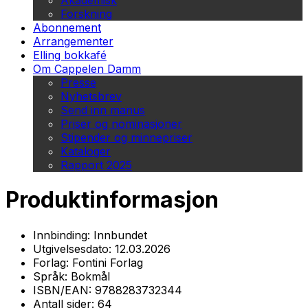
Akademisk
Forskning
Abonnement
Arrangementer
Elling bokkafé
Om Cappelen Damm
Presse
Nyhetsbrev
Send inn manus
Priser og nominasjoner
Stipender og minnepriser
Kataloger
Rapport 2025
Produktinformasjon
Innbinding:
Innbundet
Utgivelsesdato:
12.03.2026
Forlag:
Fontini Forlag
Språk:
Bokmål
ISBN/EAN:
9788283732344
Antall sider:
64