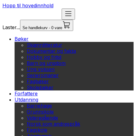
Hopp til hovedinnhold
Laster...
Se handlekurv - 0 vare
Bøker
Skjønnlitteratur
Dokumentar og fakta
Hobby og fritid
Barn og ungdom
Ung voksen
Serieromaner
Fagbøker
Skolebøker
Forfattere
Utdanning
Barnehage
Grunnskole
Videregående
Norsk som andrespråk
Fagskole