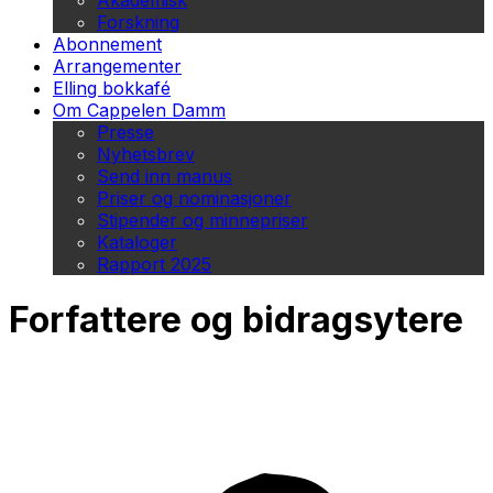
Akademisk
Forskning
Abonnement
Arrangementer
Elling bokkafé
Om Cappelen Damm
Presse
Nyhetsbrev
Send inn manus
Priser og nominasjoner
Stipender og minnepriser
Kataloger
Rapport 2025
Forfattere og bidragsytere