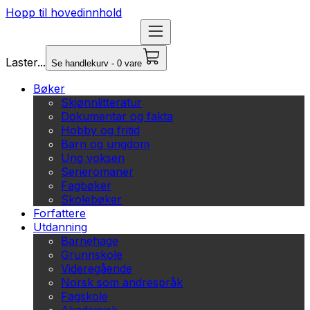
Hopp til hovedinnhold
Laster...
Se handlekurv - 0 vare
Bøker
Skjønnlitteratur
Dokumentar og fakta
Hobby og fritid
Barn og ungdom
Ung voksen
Serieromaner
Fagbøker
Skolebøker
Forfattere
Utdanning
Barnehage
Grunnskole
Videregående
Norsk som andrespråk
Fagskole