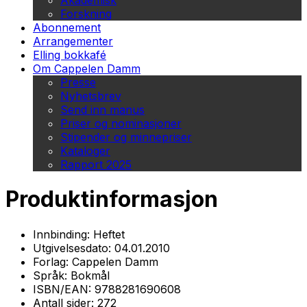
Akademisk
Forskning
Abonnement
Arrangementer
Elling bokkafé
Om Cappelen Damm
Presse
Nyhetsbrev
Send inn manus
Priser og nominasjoner
Stipender og minnepriser
Kataloger
Rapport 2025
Produktinformasjon
Innbinding:
Heftet
Utgivelsesdato:
04.01.2010
Forlag:
Cappelen Damm
Språk:
Bokmål
ISBN/EAN:
9788281690608
Antall sider:
272