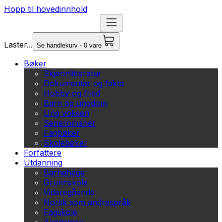
Hopp til hovedinnhold
Laster...
Se handlekurv - 0 vare
Bøker
Skjønnlitteratur
Dokumentar og fakta
Hobby og fritid
Barn og ungdom
Ung voksen
Serieromaner
Fagbøker
Skolebøker
Forfattere
Utdanning
Barnehage
Grunnskole
Videregående
Norsk som andrespråk
Fagskole