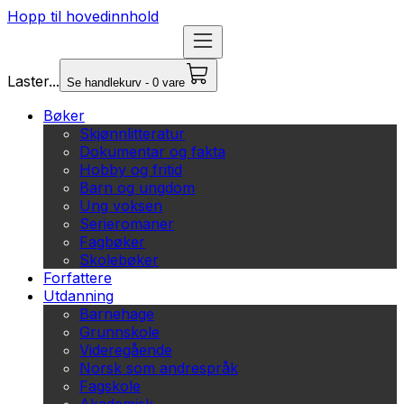
Hopp til hovedinnhold
Laster...
Se handlekurv - 0 vare
Bøker
Skjønnlitteratur
Dokumentar og fakta
Hobby og fritid
Barn og ungdom
Ung voksen
Serieromaner
Fagbøker
Skolebøker
Forfattere
Utdanning
Barnehage
Grunnskole
Videregående
Norsk som andrespråk
Fagskole