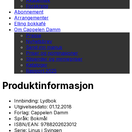
Akademisk
Forskning
Abonnement
Arrangementer
Elling bokkafé
Om Cappelen Damm
Presse
Nyhetsbrev
Send inn manus
Priser og nominasjoner
Stipender og minnepriser
Kataloger
Rapport 2025
Produktinformasjon
Innbinding:
Lydbok
Utgivelsesdato:
01.12.2018
Forlag:
Cappelen Damm
Språk:
Bokmål
ISBN/EAN:
9788202623012
Serie:
Linus i Svingen