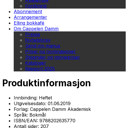
Akademisk
Forskning
Abonnement
Arrangementer
Elling bokkafé
Om Cappelen Damm
Presse
Nyhetsbrev
Send inn manus
Priser og nominasjoner
Stipender og minnepriser
Kataloger
Rapport 2025
Produktinformasjon
Innbinding:
Heftet
Utgivelsesdato:
01.06.2019
Forlag:
Cappelen Damm Akademisk
Språk:
Bokmål
ISBN/EAN:
9788202635770
Antall sider:
207