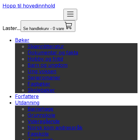
Hopp til hovedinnhold
Laster...
Se handlekurv - 0 vare
Bøker
Skjønnlitteratur
Dokumentar og fakta
Hobby og fritid
Barn og ungdom
Ung voksen
Serieromaner
Fagbøker
Skolebøker
Forfattere
Utdanning
Barnehage
Grunnskole
Videregående
Norsk som andrespråk
Fagskole