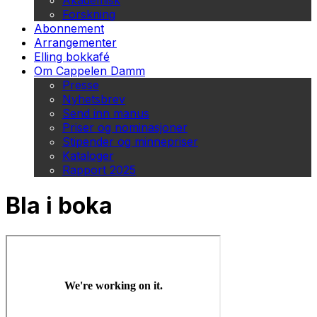
Akademisk
Forskning
Abonnement
Arrangementer
Elling bokkafé
Om Cappelen Damm
Presse
Nyhetsbrev
Send inn manus
Priser og nominasjoner
Stipender og minnepriser
Kataloger
Rapport 2025
Bla i boka