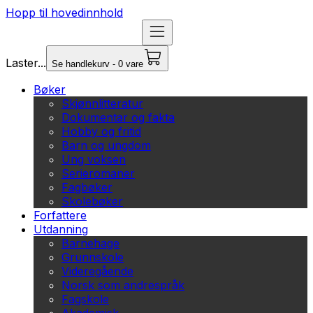
Hopp til hovedinnhold
Laster...
Se handlekurv - 0 vare
Bøker
Skjønnlitteratur
Dokumentar og fakta
Hobby og fritid
Barn og ungdom
Ung voksen
Serieromaner
Fagbøker
Skolebøker
Forfattere
Utdanning
Barnehage
Grunnskole
Videregående
Norsk som andrespråk
Fagskole