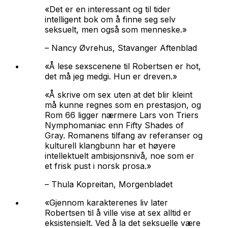
«Det er en interessant og til tider
intelligent bok om å finne seg selv
seksuelt, men også som menneske.»
–
Nancy Øvrehus, Stavanger Aftenblad
«Å lese sexscenene til Robertsen er hot,
det må jeg medgi. Hun er dreven.»
«Å skrive om sex uten at det blir kleint
må kunne regnes som en prestasjon, og
Rom 66 ligger nærmere Lars von Triers
Nymphomaniac enn Fifty Shades of
Gray. Romanens tilfang av referanser og
kulturell klangbunn har et høyere
intellektuelt ambisjonsnivå, noe som er
et frisk pust i norsk prosa.»
–
Thula Kopreitan, Morgenbladet
«Gjennom karakterenes liv later
Robertsen til å ville vise at sex alltid er
eksistensielt. Ved å la det seksuelle være