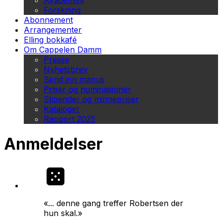
Akademisk
Forskning
Abonnement
Arrangementer
Elling bokkafé
Om Cappelen Damm
Presse
Nyhetsbrev
Send inn manus
Priser og nominasjoner
Stipender og minnepriser
Kataloger
Rapport 2025
Anmeldelser
«... denne gang treffer Robertsen der
hun skal.»