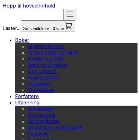
Hopp til hovedinnhold
Laster...
Se handlekurv - 0 vare
Bøker
Skjønnlitteratur
Dokumentar og fakta
Hobby og fritid
Barn og ungdom
Ung voksen
Serieromaner
Fagbøker
Skolebøker
Forfattere
Utdanning
Barnehage
Grunnskole
Videregående
Norsk som andrespråk
Fagskole