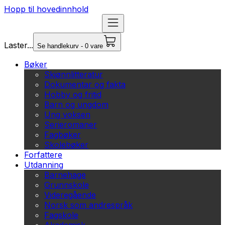
Hopp til hovedinnhold
Laster...
Se handlekurv - 0 vare
Bøker
Skjønnlitteratur
Dokumentar og fakta
Hobby og fritid
Barn og ungdom
Ung voksen
Serieromaner
Fagbøker
Skolebøker
Forfattere
Utdanning
Barnehage
Grunnskole
Videregående
Norsk som andrespråk
Fagskole