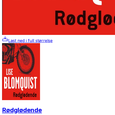
Last ned i full størrelse
Rødglødende