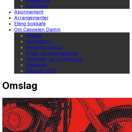
Akademisk
Forskning
Abonnement
Arrangementer
Elling bokkafé
Om Cappelen Damm
Presse
Nyhetsbrev
Send inn manus
Priser og nominasjoner
Stipender og minnepriser
Kataloger
Rapport 2025
Omslag