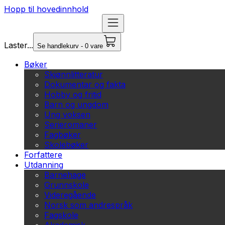
Hopp til hovedinnhold
Laster...
Se handlekurv - 0 vare
Bøker
Skjønnlitteratur
Dokumentar og fakta
Hobby og fritid
Barn og ungdom
Ung voksen
Serieromaner
Fagbøker
Skolebøker
Forfattere
Utdanning
Barnehage
Grunnskole
Videregående
Norsk som andrespråk
Fagskole