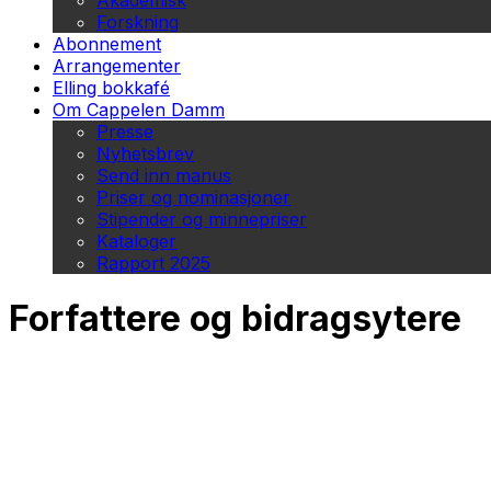
Akademisk
Forskning
Abonnement
Arrangementer
Elling bokkafé
Om Cappelen Damm
Presse
Nyhetsbrev
Send inn manus
Priser og nominasjoner
Stipender og minnepriser
Kataloger
Rapport 2025
Forfattere og bidragsytere