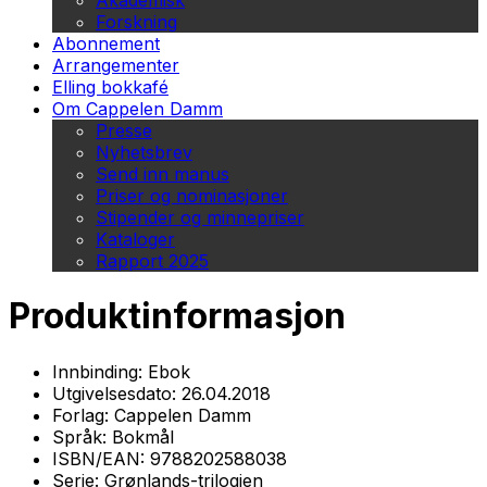
Akademisk
Forskning
Abonnement
Arrangementer
Elling bokkafé
Om Cappelen Damm
Presse
Nyhetsbrev
Send inn manus
Priser og nominasjoner
Stipender og minnepriser
Kataloger
Rapport 2025
Produktinformasjon
Innbinding:
Ebok
Utgivelsesdato:
26.04.2018
Forlag:
Cappelen Damm
Språk:
Bokmål
ISBN/EAN:
9788202588038
Serie:
Grønlands-trilogien