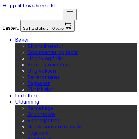
Hopp til hovedinnhold
Laster...
Se handlekurv - 0 vare
Bøker
Skjønnlitteratur
Dokumentar og fakta
Hobby og fritid
Barn og ungdom
Ung voksen
Serieromaner
Fagbøker
Skolebøker
Forfattere
Utdanning
Barnehage
Grunnskole
Videregående
Norsk som andrespråk
Fagskole