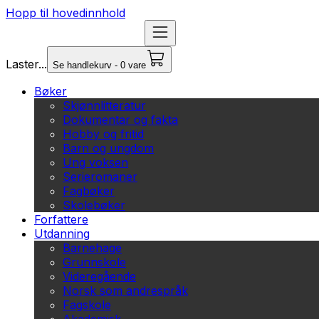
Hopp til hovedinnhold
Laster...
Se handlekurv - 0 vare
Bøker
Skjønnlitteratur
Dokumentar og fakta
Hobby og fritid
Barn og ungdom
Ung voksen
Serieromaner
Fagbøker
Skolebøker
Forfattere
Utdanning
Barnehage
Grunnskole
Videregående
Norsk som andrespråk
Fagskole