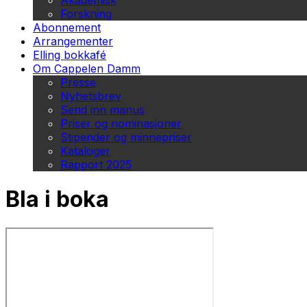
Akademisk
Forskning
Abonnement
Arrangementer
Elling bokkafé
Om Cappelen Damm
Presse
Nyhetsbrev
Send inn manus
Priser og nominasjoner
Stipender og minnepriser
Kataloger
Rapport 2025
Bla i boka