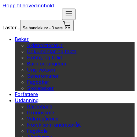
Hopp til hovedinnhold
Laster...
Se handlekurv - 0 vare
Bøker
Skjønnlitteratur
Dokumentar og fakta
Hobby og fritid
Barn og ungdom
Ung voksen
Serieromaner
Fagbøker
Skolebøker
Forfattere
Utdanning
Barnehage
Grunnskole
Videregående
Norsk som andrespråk
Fagskole