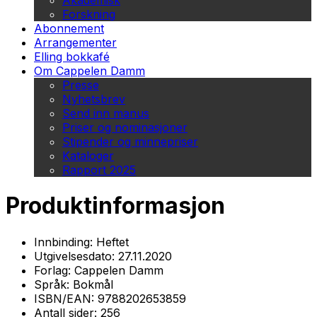
Akademisk
Forskning
Abonnement
Arrangementer
Elling bokkafé
Om Cappelen Damm
Presse
Nyhetsbrev
Send inn manus
Priser og nominasjoner
Stipender og minnepriser
Kataloger
Rapport 2025
Produktinformasjon
Innbinding:
Heftet
Utgivelsesdato:
27.11.2020
Forlag:
Cappelen Damm
Språk:
Bokmål
ISBN/EAN:
9788202653859
Antall sider:
256