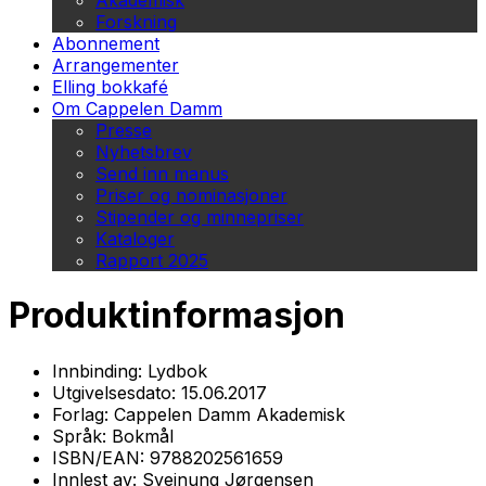
Akademisk
Forskning
Abonnement
Arrangementer
Elling bokkafé
Om Cappelen Damm
Presse
Nyhetsbrev
Send inn manus
Priser og nominasjoner
Stipender og minnepriser
Kataloger
Rapport 2025
Produktinformasjon
Innbinding:
Lydbok
Utgivelsesdato:
15.06.2017
Forlag:
Cappelen Damm Akademisk
Språk:
Bokmål
ISBN/EAN:
9788202561659
Innlest av:
Sveinung Jørgensen