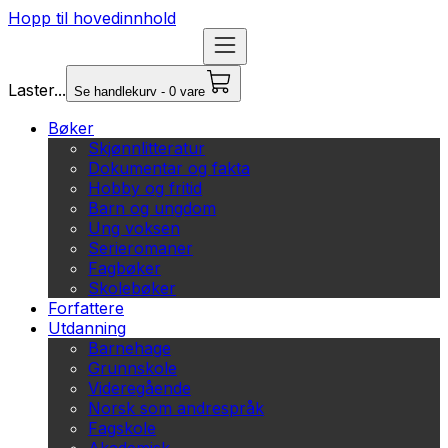
Hopp til hovedinnhold
Laster...
Se handlekurv - 0 vare
Bøker
Skjønnlitteratur
Dokumentar og fakta
Hobby og fritid
Barn og ungdom
Ung voksen
Serieromaner
Fagbøker
Skolebøker
Forfattere
Utdanning
Barnehage
Grunnskole
Videregående
Norsk som andrespråk
Fagskole