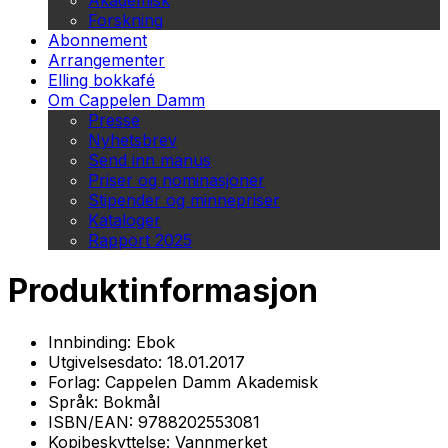
Akademisk
Forskning
Abonnement
Arrangementer
Elling bokkafé
Om Cappelen Damm
Presse
Nyhetsbrev
Send inn manus
Priser og nominasjoner
Stipender og minnepriser
Kataloger
Rapport 2025
Produktinformasjon
Innbinding:
Ebok
Utgivelsesdato:
18.01.2017
Forlag:
Cappelen Damm Akademisk
Språk:
Bokmål
ISBN/EAN:
9788202553081
Kopibeskyttelse:
Vannmerket