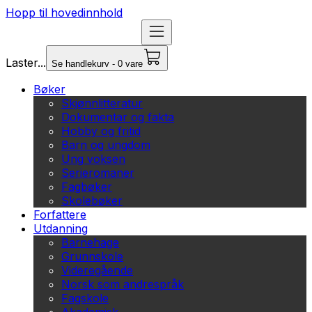
Hopp til hovedinnhold
Laster...
Se handlekurv - 0 vare
Bøker
Skjønnlitteratur
Dokumentar og fakta
Hobby og fritid
Barn og ungdom
Ung voksen
Serieromaner
Fagbøker
Skolebøker
Forfattere
Utdanning
Barnehage
Grunnskole
Videregående
Norsk som andrespråk
Fagskole