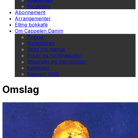
Akademisk
Forskning
Abonnement
Arrangementer
Elling bokkafé
Om Cappelen Damm
Presse
Nyhetsbrev
Send inn manus
Priser og nominasjoner
Stipender og minnepriser
Kataloger
Rapport 2025
Omslag