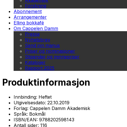
Akademisk
Forskning
Abonnement
Arrangementer
Elling bokkafé
Om Cappelen Damm
Presse
Nyhetsbrev
Send inn manus
Priser og nominasjoner
Stipender og minnepriser
Kataloger
Rapport 2025
Produktinformasjon
Innbinding:
Heftet
Utgivelsesdato:
22.10.2019
Forlag:
Cappelen Damm Akademisk
Språk:
Bokmål
ISBN/EAN:
9788202598143
Antall sider:
116