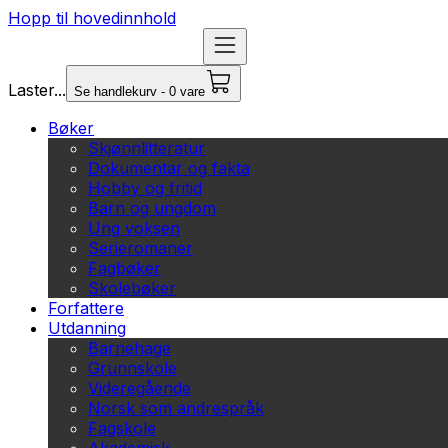
Hopp til hovedinnhold
Laster...
Se handlekurv - 0 vare
Bøker
Skjønnlitteratur
Dokumentar og fakta
Hobby og fritid
Barn og ungdom
Ung voksen
Serieromaner
Fagbøker
Skolebøker
Forfattere
Utdanning
Barnehage
Grunnskole
Videregående
Norsk som andrespråk
Fagskole