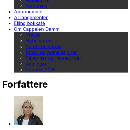
Akademisk
Forskning
Abonnement
Arrangementer
Elling bokkafé
Om Cappelen Damm
Presse
Nyhetsbrev
Send inn manus
Priser og nominasjoner
Stipender og minnepriser
Kataloger
Rapport 2025
Forfattere