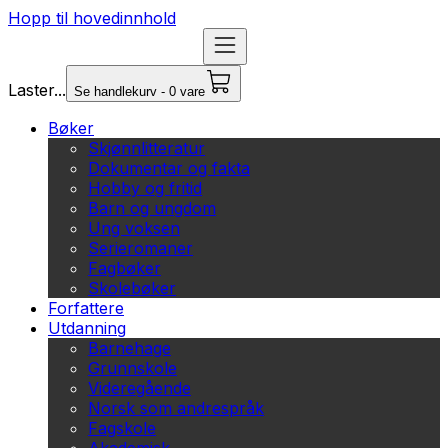
Hopp til hovedinnhold
Laster...
Se handlekurv - 0 vare
Bøker
Skjønnlitteratur
Dokumentar og fakta
Hobby og fritid
Barn og ungdom
Ung voksen
Serieromaner
Fagbøker
Skolebøker
Forfattere
Utdanning
Barnehage
Grunnskole
Videregående
Norsk som andrespråk
Fagskole